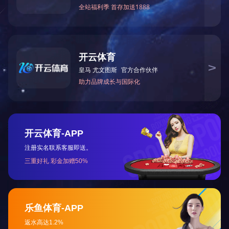
在星空体育·(中国)官方网站-XINGKONG SPORT，为自己构建充满
成就感的职业之路
加入我们
400 8003 828
全国服务热线
与我们联系